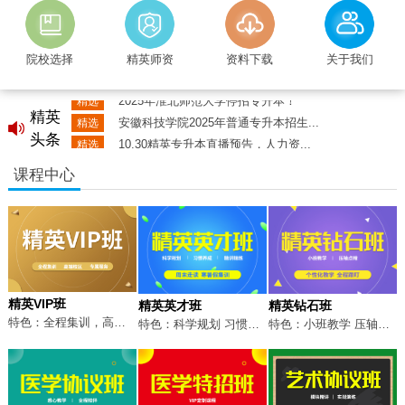
院校选择
精英师资
资料下载
关于我们
2023年马鞍山学院专升本拟招生专业
精选
2025年淮北师范大学停招专升本！
精选
安徽科技学院2025年普通专升本招生...
精英
精选
10.30精英专升本直播预告，人力资...
精选
头条
10.28精英专升本直播预告，计算机...
精选
课程中心
教师资格证一个月准备来得及吗？一场直...
精选
2023年合肥经济学院专升本招生方案
精选
2023年淮北师范大学专升本招生计划...
精选
2023年马鞍山学院专升本拟招生专业
精选
2025年淮北师范大学停招专升本！
精选
安徽科技学院2025年普通专升本招生...
精选
精英VIP班
精英英才班
精英钻石班
特色：全程集训，高端校区，VIP服务
特色：科学规划 习惯养成 精讲精练
特色：小班教学 压轴点睛